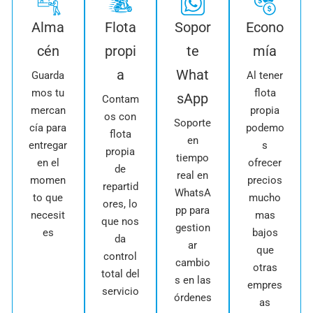
Alma
Flota
Sopor
Econo
cén
propi
te
mía
a
What
Guarda
Al tener
mos tu
flota
sApp
Contam
mercan
propia
os con
Soporte
cía para
podemo
flota
en
entregar
s
propia
tiempo
en el
ofrecer
de
real en
momen
precios
repartid
WhatsA
to que
mucho
ores, lo
pp para
necesit
mas
que nos
gestion
es
bajos
da
ar
que
control
cambio
otras
total del
s en las
empres
servicio
órdenes
as