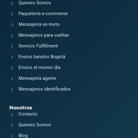
g
o
Quienes Somos
r
o
Paquetería e-commerse
a
k
Mensajería en moto
m
2
Mensajeros para vueltas
Servicio Fulfillment
Envíos baratos Bogotá
Envíos el mismo día
Mensajería agente
Mensajeros identificados
Nosotros
Contacto
Quienes Somos
Blog