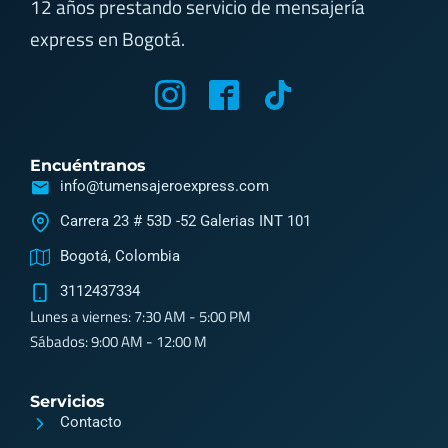
12 años prestando servicio de mensajería
express en Bogotá.
M
M
T
y
y
i
i
i
k
Encuéntranos
c
c
t
info@tumensajeroexpress.com
o
o
o
Carrera 23 # 53D -52 Galerias INT 101
n
n
k
Bogotá, Colombia
-
-
3112437334
i
f
Lunes a viernes: 7:30 AM - 5:00 PM
n
a
Sábados: 9:00 AM - 12:00 M
s
c
t
e
Servicios
a
b
Contacto