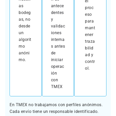
el
as
antece
proc
bodeg
dentes
eso
as, no
y
para
desde
validac
mant
un
iones
ener
algorit
interna
traza
mo
s antes
bilid
anóni
de
ad y
mo.
iniciar
contr
operac
ol.
ión
con
TMEX
En TMEX no trabajamos con perfiles anónimos.
Cada envío tiene un responsable identificado.