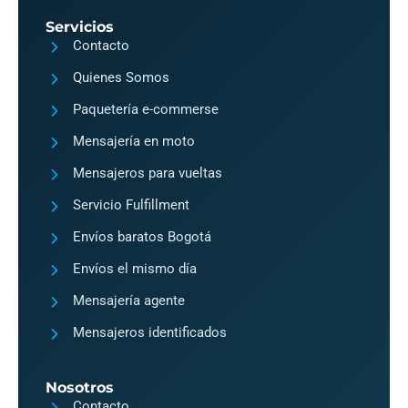
t
e
Servicios
a
b
Contacto
g
o
Quienes Somos
r
o
Paquetería e-commerse
a
k
Mensajería en moto
m
2
Mensajeros para vueltas
Servicio Fulfillment
Envíos baratos Bogotá
Envíos el mismo día
Mensajería agente
Mensajeros identificados
Nosotros
Contacto