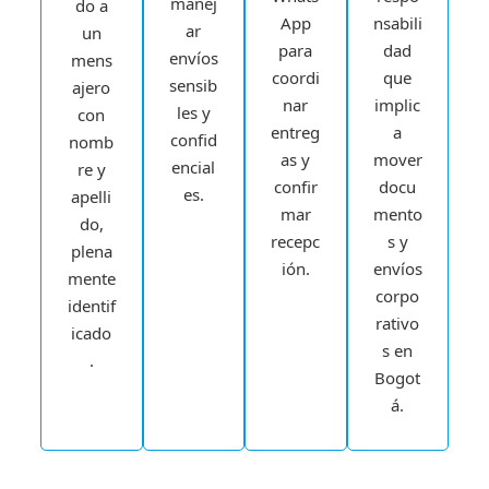
manej
do a
App
nsabili
ar
un
para
dad
envíos
mens
coordi
que
sensib
ajero
nar
implic
les y
con
entreg
a
confid
nomb
as y
mover
encial
re y
confir
docu
es.
apelli
mar
mento
do,
recepc
s y
plena
ión.
envíos
mente
corpo
identif
rativo
icado
s en
.
Bogot
á.