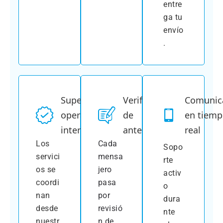
entre
ga tu
envío
.
Supervisión
Verificación
Comunic
operativa
de
en tiem
interna
antecedentes
real
Los
Cada
Sopo
servici
mensa
rte
os se
jero
activ
coordi
pasa
o
nan
por
dura
desde
revisió
nte
nuestr
n de