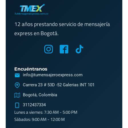
12 años prestando servicio de mensajería
express en Bogotá.
M
M
T
y
y
i
i
i
k
Encuéntranos
c
c
t
info@tumensajeroexpress.com
o
o
o
Carrera 23 # 53D -52 Galerias INT 101
n
n
k
Bogotá, Colombia
-
-
3112437334
i
f
Lunes a viernes: 7:30 AM - 5:00 PM
n
a
Sábados: 9:00 AM - 12:00 M
s
c