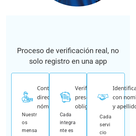
Proceso de verificación real, no
solo registro en una app
Contratación
Verificación
Identific
directa en
presencial
con nom
nómina
obligatoria
y apellid
Nuestr
Cada
Cada
os
integra
servi
mensa
nte es
cio