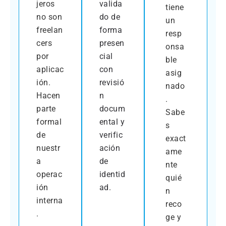
jeros
valida
tiene
no son
do de
un
freelan
forma
resp
cers
presen
onsa
por
cial
ble
aplicac
con
asig
ión.
revisió
nado
Hacen
n
.
parte
docum
Sabe
formal
ental y
s
de
verific
exact
nuestr
ación
ame
a
de
nte
operac
identid
quié
ión
ad.
n
interna
reco
.
ge y