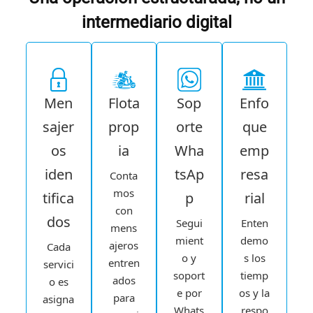
intermediario digital
Men
Flota
Sop
Enfo
sajer
prop
orte
que
os
ia
Wha
emp
iden
tsAp
resa
Conta
mos
tifica
p
rial
con
dos
Segui
Enten
mens
mient
demo
ajeros
Cada
o y
s los
entren
servici
soport
tiemp
ados
o es
e por
os y la
para
asigna
Whats
respo