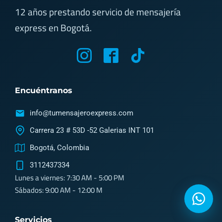
12 años prestando servicio de mensajería
express en Bogotá.
M
M
T
y
y
i
i
i
k
Encuéntranos
c
c
t
o
o
o
info@tumensajeroexpress.com
n
n
k
Carrera 23 # 53D -52 Galerias INT 101
-
-
Bogotá, Colombia
i
f
3112437334
n
a
Lunes a viernes: 7:30 AM - 5:00 PM
s
c
Sábados: 9:00 AM - 12:00 M
t
e
a
b
Servicios