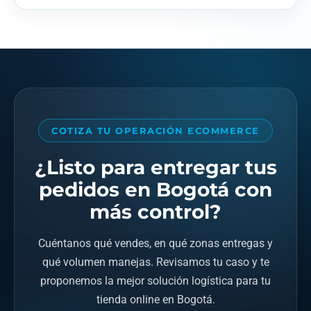
pocos pedidos y escalar a medida que crece tu tienda.
El valor depende de la zona, el tamaño y peso de los
Solicita una cotización y te armamos un plan a tu
pedidos, el tipo de servicio (mismo día, contra entrega,
medida.
fulfillment) y tu volumen mensual; para pedidos
recurrentes manejamos tarifas preferenciales.
Escríbenos y te cotizamos según tu operación, o revisa
cuánto cuesta un envío en Bogotá
.
COTIZA TU OPERACIÓN ECOMMERCE
¿Listo para entregar tus
pedidos en Bogotá con
más control?
Cuéntanos qué vendes, en qué zonas entregas y
qué volumen manejas. Revisamos tu caso y te
proponemos la mejor solución logística para tu
tienda online en Bogotá.