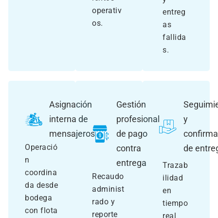
operativ
entreg
os.
as
fallida
s.
Asignación
Gestión
Seguimi
interna de
profesional
y
mensajeros
de pago
confirma
Operació
contra
de entre
n
entrega
Trazab
coordina
Recaudo
ilidad
da desde
administ
en
bodega
rado y
tiempo
con flota
reporte
real