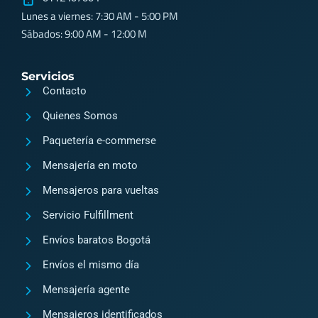
i
f
Lunes a viernes: 7:30 AM - 5:00 PM
n
a
Sábados: 9:00 AM - 12:00 M
s
c
t
e
Servicios
a
b
Contacto
g
o
Quienes Somos
r
o
Paquetería e-commerse
a
k
Mensajería en moto
m
2
Mensajeros para vueltas
Servicio Fulfillment
Envíos baratos Bogotá
Envíos el mismo día
Mensajería agente
Mensajeros identificados