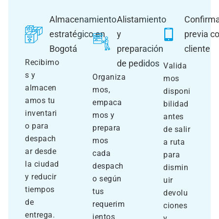
Almacenamiento
Alistamiento
Confirm
estratégico en
y
previa co
Bogotá
preparación
cliente
Recibimo
de pedidos
Valida
s y
Organiza
mos
almacen
mos,
disponi
amos tu
empaca
bilidad
inventari
mos y
antes
o para
prepara
de salir
despach
mos
a ruta
ar desde
cada
para
la ciudad
despach
dismin
y reducir
o según
uir
tiempos
tus
devolu
de
requerim
ciones
entrega.
ientos
y