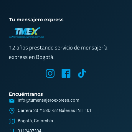
Tu mensajero express
12 años prestando servicio de mensajería
express en Bogotá.
M
M
T
y
y
i
i
i
k
Encuéntranos
c
c
t
info@tumensajeroexpress.com
o
o
o
Carrera 23 # 53D -52 Galerias INT 101
n
n
k
Bogotá, Colombia
-
-
3112437334