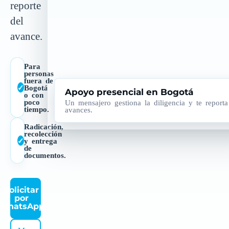
reporte
del
avance.
Para
personas
fuera de
✓
Bogotá
Apoyo presencial en Bogotá
o con
poco
Un mensajero gestiona la diligencia y te reporta
tiempo.
avances.
Radicación,
recolección
✓
y entrega
de
documentos.
Solicitar
por
→
WhatsApp