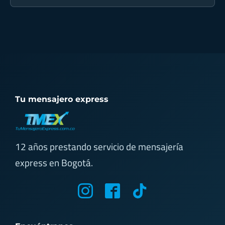
Tu mensajero express
12 años prestando servicio de mensajería
express en Bogotá.
M
M
T
y
y
i
i
i
k