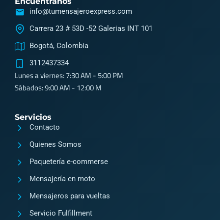
Encuéntranos
c
c
t
info@tumensajeroexpress.com
o
o
o
Carrera 23 # 53D -52 Galerias INT 101
n
n
k
Bogotá, Colombia
-
-
3112437334
i
f
Lunes a viernes: 7:30 AM - 5:00 PM
n
a
Sábados: 9:00 AM - 12:00 M
s
c
t
e
Servicios
a
b
Contacto
g
o
Quienes Somos
r
o
Paquetería e-commerse
a
k
Mensajería en moto
m
2
Mensajeros para vueltas
Servicio Fulfillment