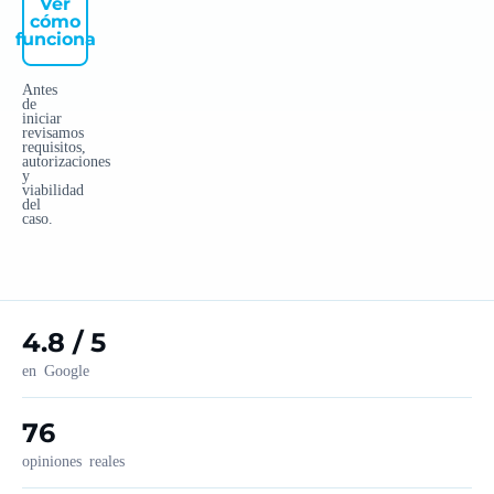
Ver
cómo
funciona
Antes
de
iniciar
revisamos
requisitos,
autorizaciones
y
viabilidad
del
caso.
4.8 / 5
en Google
76
opiniones reales