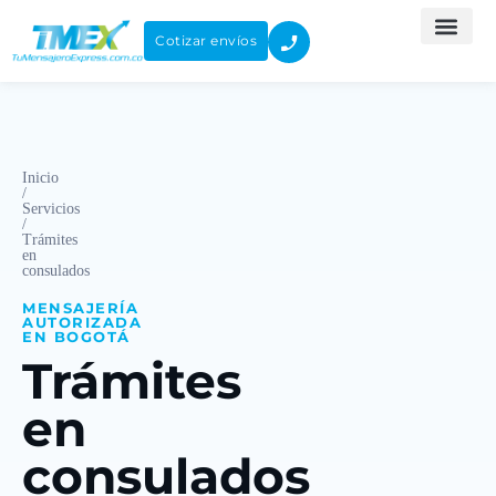
Ir
al
Cotizar envíos
contenido
Inicio
/
Servicios
/
Trámites
en
consulados
MENSAJERÍA
AUTORIZADA
EN BOGOTÁ
Trámites
en
consulados