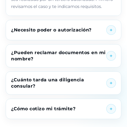
revisamos el caso y te indicamos requisitos.
+
¿Necesito poder o autorización?
Depende del trámite y de la entidad. Algunos
¿Pueden reclamar documentos en mi
+
procesos requieren poder, carta de autorización,
nombre?
copia de documento o cita previa.
En muchos casos sí, si el documento está listo y la
¿Cuánto tarda una diligencia
+
entidad acepta autorización de tercero.
consular?
Confirmamos antes de iniciar.
Depende de horarios, agenda, filas, requisitos y
+
¿Cómo cotizo mi trámite?
respuesta de la entidad. Te damos una
expectativa realista al revisar el caso.