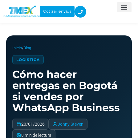
Ir
al
Cotizar envíos
contenido
Inicio
/
Blog
LOGÍSTICA
Cómo hacer
entregas en Bogotá
si vendes por
WhatsApp Business
20/01/2026
Jonny Steven
8 min de lectura