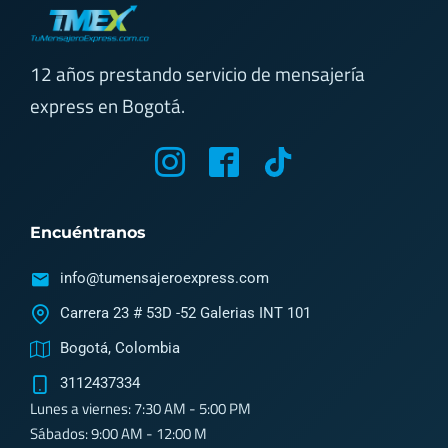
12 años prestando servicio de mensajería
express en Bogotá.
M
M
T
y
y
i
i
i
k
Encuéntranos
c
c
t
o
o
o
info@tumensajeroexpress.com
n
n
k
Carrera 23 # 53D -52 Galerias INT 101
-
-
Bogotá, Colombia
i
f
3112437334
n
a
Lunes a viernes: 7:30 AM - 5:00 PM
s
c
Sábados: 9:00 AM - 12:00 M