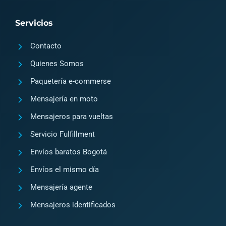
t
e
a
b
Servicios
g
o
Contacto
r
o
a
k
Quienes Somos
m
2
Paquetería e-commerse
Mensajería en moto
Mensajeros para vueltas
Servicio Fulfillment
Envíos baratos Bogotá
Envíos el mismo día
Mensajería agente
Mensajeros identificados