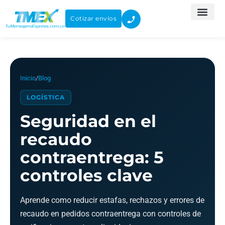
Ir
al
Cotizar envíos
contenido
Inicio
/
Blog
LOGÍSTICA
Seguridad en el
recaudo
contraentrega: 5
controles clave
Aprende como reducir estafas, rechazos y errores de
recaudo en pedidos contraentrega con controles de