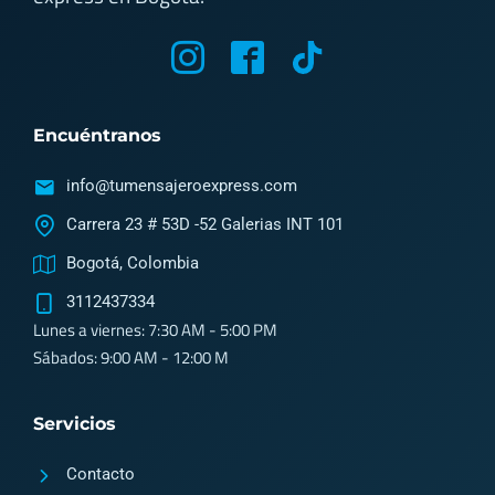
M
M
T
y
y
i
i
i
k
Encuéntranos
c
c
t
o
o
o
info@tumensajeroexpress.com
n
n
k
Carrera 23 # 53D -52 Galerias INT 101
-
-
Bogotá, Colombia
i
f
3112437334
n
a
Lunes a viernes: 7:30 AM - 5:00 PM
s
c
Sábados: 9:00 AM - 12:00 M
t
e
a
b
Servicios
g
o
Contacto
r
o