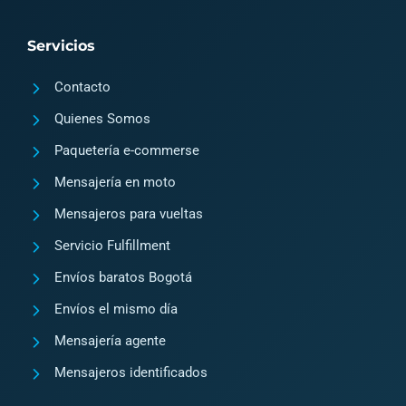
t
e
a
b
Servicios
g
o
Contacto
r
o
a
k
Quienes Somos
m
2
Paquetería e-commerse
Mensajería en moto
Mensajeros para vueltas
Servicio Fulfillment
Envíos baratos Bogotá
Envíos el mismo día
Mensajería agente
Mensajeros identificados