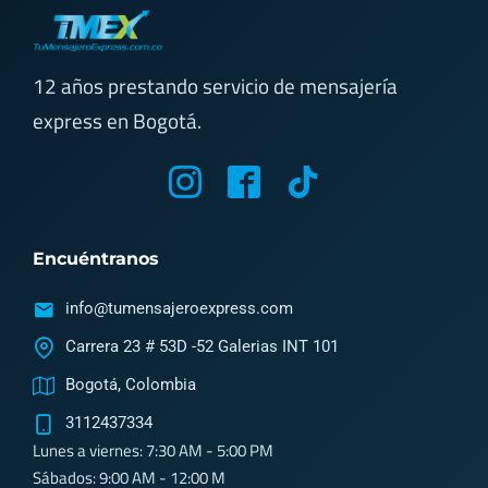
12 años prestando servicio de mensajería
express en Bogotá.
M
M
T
y
y
i
i
i
k
Encuéntranos
c
c
t
o
o
o
info@tumensajeroexpress.com
n
n
k
Carrera 23 # 53D -52 Galerias INT 101
-
-
Bogotá, Colombia
i
f
3112437334
n
a
Lunes a viernes: 7:30 AM - 5:00 PM
s
c
Sábados: 9:00 AM - 12:00 M