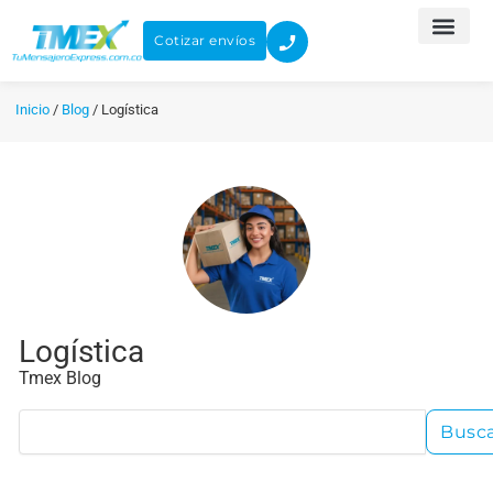
Ir
al
Cotizar envíos
contenido
Inicio
/
Blog
/
Logística
Logística
Tmex Blog
Search
Busc