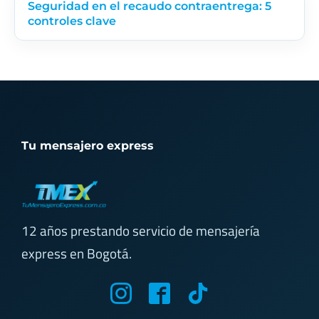
Seguridad en el recaudo contraentrega: 5
controles clave
Tu mensajero express
12 años prestando servicio de mensajería
express en Bogotá.
M
M
T
y
y
i