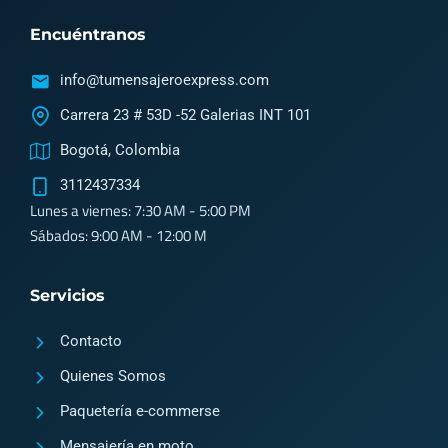
i
i
k
Encuéntranos
c
c
t
o
o
o
info@tumensajeroexpress.com
n
n
k
Carrera 23 # 53D -52 Galerias INT 101
-
-
Bogotá, Colombia
i
f
3112437334
n
a
Lunes a viernes: 7:30 AM - 5:00 PM
s
c
Sábados: 9:00 AM - 12:00 M
t
e
a
b
Servicios
g
o
Contacto
r
o
a
k
Quienes Somos
m
2
Paquetería e-commerse
Mensajería en moto