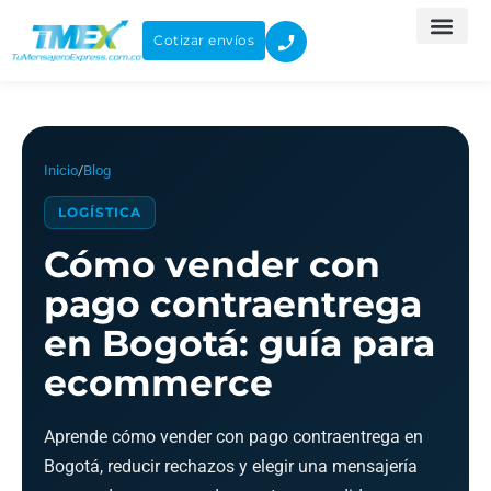
Ir
al
Cotizar envíos
contenido
Inicio
/
Blog
LOGÍSTICA
Cómo vender con
pago contraentrega
en Bogotá: guía para
ecommerce
Aprende cómo vender con pago contraentrega en
Bogotá, reducir rechazos y elegir una mensajería