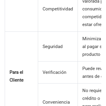
valorada p
Competitividad
consumidor
competidor
estar ofrec
Minimiza el
Seguridad
al pagar so
producto e
Puede revis
Para el
Verificación
antes de ef
Cliente
No requiere 
crédito o c
Conveniencia