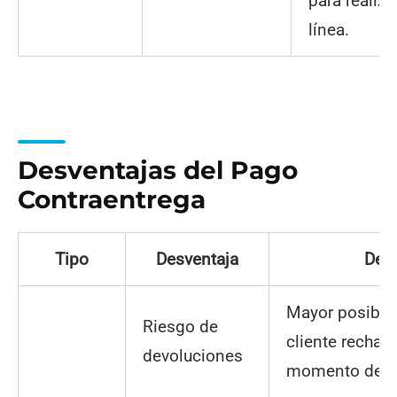
para realiz
línea.
Desventajas del Pago
Contraentrega
Tipo
Desventaja
Desc
Mayor posibili
Riesgo de
cliente rechace
devoluciones
momento de la