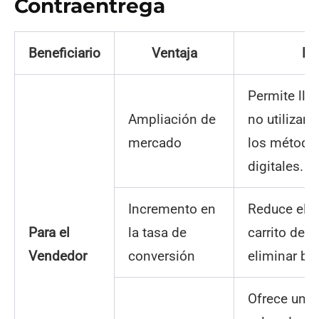
Contraentrega
Beneficiario
Ventaja
De
Permite lleg
Ampliación de
no utilizan
mercado
los método
digitales.
Incremento en
Reduce el 
Para el
la tasa de
carrito de 
Vendedor
conversión
eliminar ba
Ofrece una 