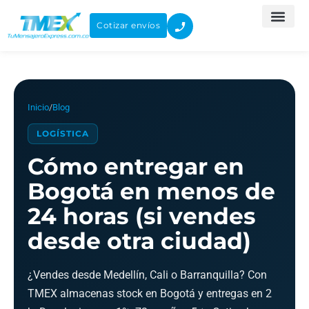
Ir
al
Cotizar envíos
contenido
Inicio
/
Blog
LOGÍSTICA
Cómo entregar en
Bogotá en menos de
24 horas (si vendes
desde otra ciudad)
¿Vendes desde Medellín, Cali o Barranquilla? Con
TMEX almacenas stock en Bogotá y entregas en 2