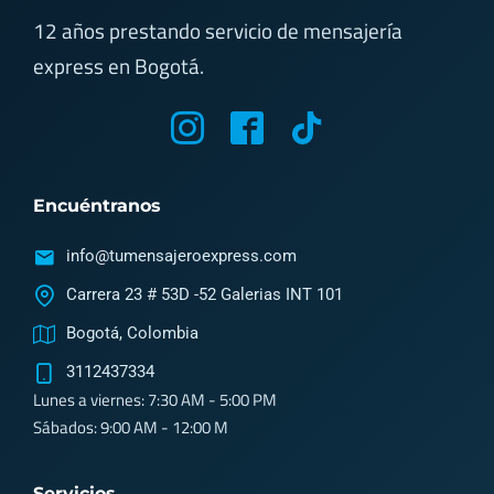
12 años prestando servicio de mensajería
express en Bogotá.
M
M
T
y
y
i
i
i
k
Encuéntranos
c
c
t
o
o
o
info@tumensajeroexpress.com
n
n
k
Carrera 23 # 53D -52 Galerias INT 101
-
-
Bogotá, Colombia
i
f
3112437334
n
a
Lunes a viernes: 7:30 AM - 5:00 PM
s
c
Sábados: 9:00 AM - 12:00 M
t
e
a
b
Servicios