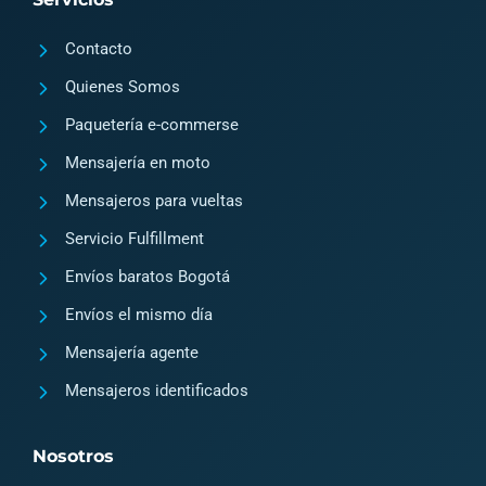
g
o
Contacto
r
o
a
k
Quienes Somos
m
2
Paquetería e-commerse
Mensajería en moto
Mensajeros para vueltas
Servicio Fulfillment
Envíos baratos Bogotá
Envíos el mismo día
Mensajería agente
Mensajeros identificados
Nosotros