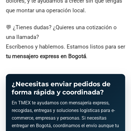
dolores, y te ayudamos a crecer sin que tengas
que montar una operación local.
💬 ¿Tienes dudas? ¿Quieres una cotización o
una llamada?
Escríbenos y hablemos. Estamos listos para ser
tu mensajero express en Bogotá
.
¿Necesitas enviar pedidos de
forma rápida y coordinada?
En TMEX te ayudamos con mensajería express,
recogidas, entregas y soluciones logísticas para e-
commerce, empresas y personas. Si necesitas
entregar en Bogotá, coordinamos el envío aunque tu