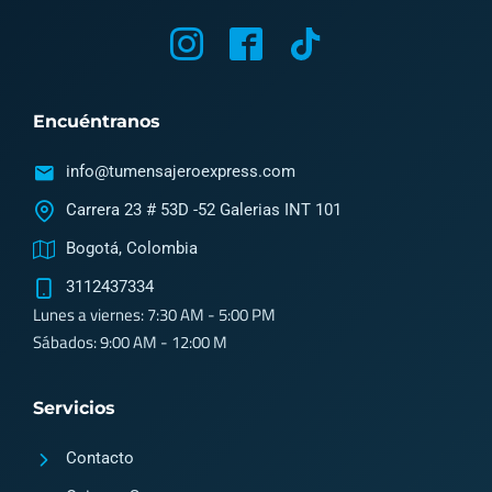
M
M
T
y
y
i
i
i
k
Encuéntranos
c
c
t
o
o
o
info@tumensajeroexpress.com
n
n
k
Carrera 23 # 53D -52 Galerias INT 101
-
-
Bogotá, Colombia
i
f
3112437334
n
a
Lunes a viernes: 7:30 AM - 5:00 PM
s
c
Sábados: 9:00 AM - 12:00 M
t
e
a
b
Servicios
g
o
Contacto
r
o