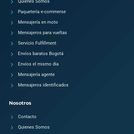
a
k
Quienes Somos
m
2
Paquetería e-commerse
Mensajería en moto
Mensajeros para vueltas
Servicio Fulfillment
Envíos baratos Bogotá
Envíos el mismo día
Mensajería agente
Mensajeros identificados
Nosotros
Contacto
Quienes Somos