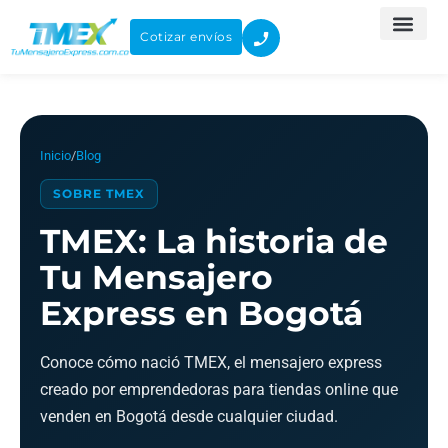
Ir
al
Cotizar envíos
contenido
Inicio
/
Blog
SOBRE TMEX
TMEX: La historia de
Tu Mensajero
Express en Bogotá
Conoce cómo nació TMEX, el mensajero express
creado por emprendedoras para tiendas online que
venden en Bogotá desde cualquier ciudad.