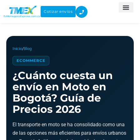
Ir
al
Cotizar envíos
contenido
Inicio
/
Blog
ECOMMERCE
¿Cuánto cuesta un
envío en Moto en
Bogotá? Guía de
Precios 2026
El transporte en moto se ha consolidado como una
de las opciones más eficientes para envíos urbanos